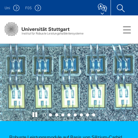
Uni
F
05
Institut für Robuste Leistungshalbleitersysteme
Robuste Leistungsmodule auf Basis von Silizium-Carbid