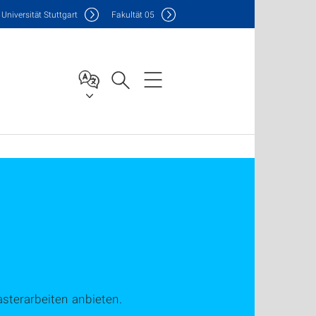
Uni
versität Stuttgart
F
akultät
05
sterarbeiten anbieten.