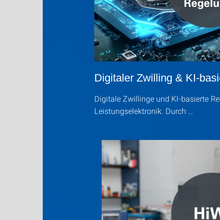
Digitaler Zwilling & KI-ba
Digitale Zwillinge und KI-basierte R
Leistungselektronik. Durch …