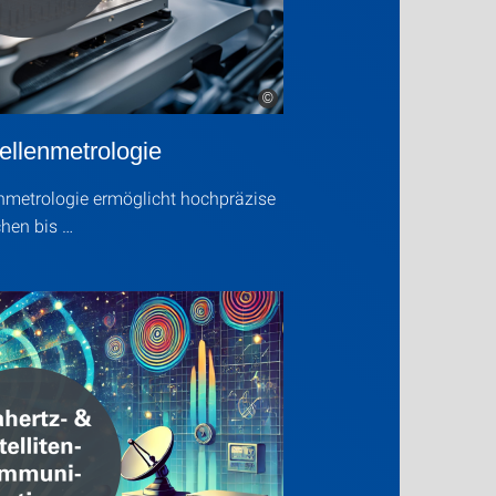
©
ellenmetrologie
enmetrologie ermöglicht hochpräzise
hen bis …