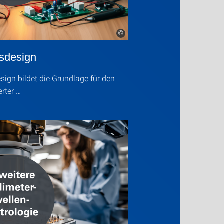
©
sdesign
gn bildet die Grundlage für den
erter …