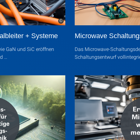
©
lbleiter + Systeme
Microwave Schaltung
ie GaN und SiC eröffnen
Das Microwave-Schaltungsdesi
nd …
Schaltungsentwurf vollintegri