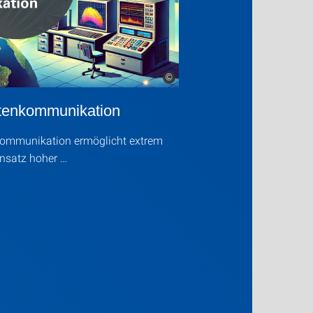
©
litenkommunikation
nkommunikation ermöglicht extrem
nsatz hoher …