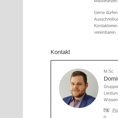
Masterarbei
Gerne dürfen
Ausschreibun
Kontaktieren
vereinbaren.
Kontakt
M.Sc.
Domi
Gruppen
Leistun
Wissens
Pro