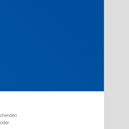
echenden
 oder