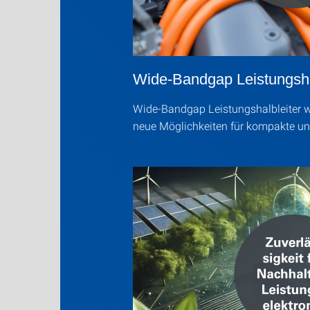
Wide-Bandgap Leistungsha
Wide-Bandgap Leistungshalbleiter w
neue Möglichkeiten für kompakte u