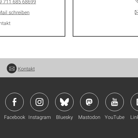
9 711 685 68699
Mail schreiben
ntakt
Kontakt
Facebook
Instagram
Bluesky
Mastodon
YouTube
Lin