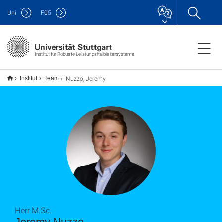
Uni
F
05
Institut für Robuste Leistungshalbleitersysteme
Nuzzo, Jeremy
Institut
Team
Herr M.Sc.
Jeremy Nuzzo